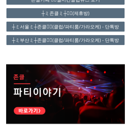
┼ミ존클ミ┼❤️‍🔥(제휴방)
┼ミ서울ミ┼존클❤️‍🔥(클럽/파티룸/가라오케) - 단톡방
┼ミ부산ミ┼존클❤️‍🔥(클럽/파티룸/가라오케) - 단톡방