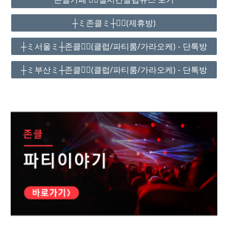
┼ミ존클ミ┼❤️‍🔥(제휴방)
┼ミ서울ミ┼존클❤️‍🔥(클럽/파티룸/가라오케) - 단톡방
┼ミ부산ミ┼존클❤️‍🔥(클럽/파티룸/가라오케) - 단톡방