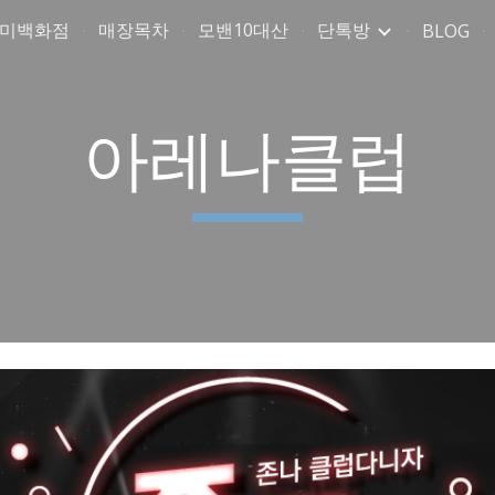
취미백화점
매장목차
모밴10대산
단톡방
BLOG
ip to main content
Skip to navigat
아레나클럽