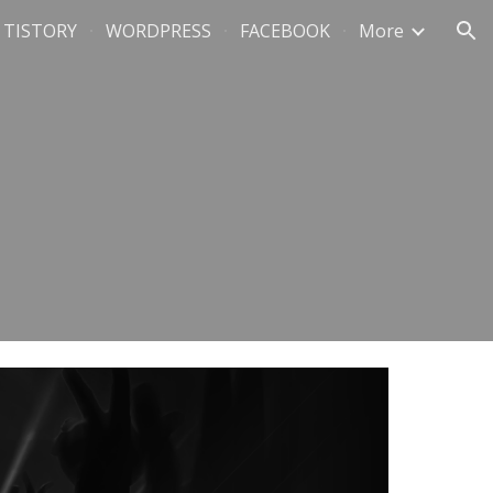
TISTORY
WORDPRESS
FACEBOOK
More
ion