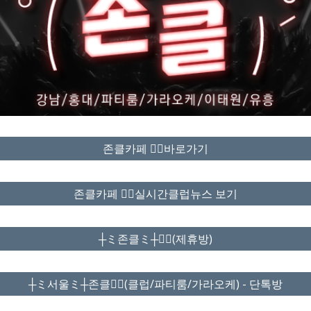
존클카페 ❤️‍🔥바로가기
존클카페 ❤️‍🔥실시간클럽뉴스 보기
┼ミ존클ミ┼❤️‍🔥(제휴방)
┼ミ서울ミ┼존클❤️‍🔥(클럽/파티룸/가라오케) - 단톡방