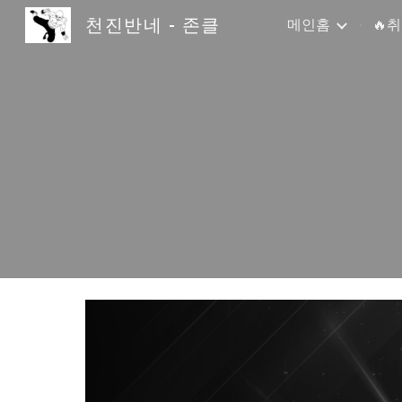
천진반네 - 존클
메인홈
🔥
Sk