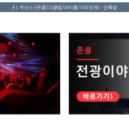
┼ミ부산ミ┼존클❤️‍🔥(클럽/파티룸/가라오케) - 단톡방